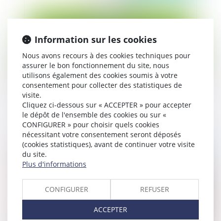
Information sur les cookies
Nous avons recours à des cookies techniques pour
assurer le bon fonctionnement du site, nous
utilisons également des cookies soumis à votre
consentement pour collecter des statistiques de
Algorithme et préjudice corporel : publication
visite.
du décret DATAJUST du 27 mars 2020
Cliquez ci-dessous sur « ACCEPTER » pour accepter
le dépôt de l'ensemble des cookies ou sur «
CONFIGURER » pour choisir quels cookies
nécessitant votre consentement seront déposés
(cookies statistiques), avant de continuer votre visite
Publié le :
13/01/2020
du site.
Plus d'informations
CONFIGURER
REFUSER
ACCEPTER