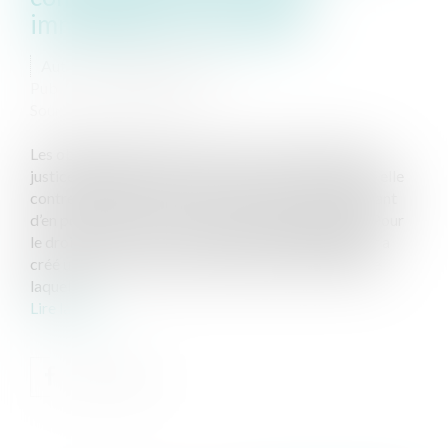
immobilière et ses aléas
Auteur : PROVANSAL Alain
Publié le :
29/06/2023
Source :
www.eurojuris.fr
Les obligations entre les parties ou les décisions de
justice peuvent générer une créance de l’une d’entre elle
contre l’autre (ou les autres). Mais la durée permettant
d’en poursuivre le recouvrement n’est pas illimitée. Pour
le droit à l’oubli raccourci depuis 2008 le législateur a
créé une prescription extinctive à partir de l’effet de
laquel...
Lire la suite