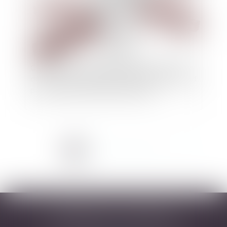
Clôture pour insuffisance d’actif : L’interdiction
de reprise des poursuites individuelles ne s’étend
pas au conjoint codébiteur solidaire
<<
<
1
2
3
4
5
6
>
>>
DESARNAUTS & ASSOCIÉS