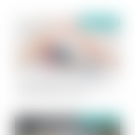
Publié le :
27/02/2024
Entrepreneur individuel : l’insaisissabilité de la
résidence principale a ses limites
Publié le :
29/06/2023