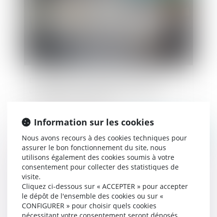
L’interruption de la prescription du titre de
créance par le commandement de saisie
immobilière et ses aléas
Information sur les cookies
Publié le :
09/02/2023
Nous avons recours à des cookies techniques pour
assurer le bon fonctionnement du site, nous
utilisons également des cookies soumis à votre
consentement pour collecter des statistiques de
visite.
Cliquez ci-dessous sur « ACCEPTER » pour accepter
le dépôt de l'ensemble des cookies ou sur «
CONFIGURER » pour choisir quels cookies
nécessitant votre consentement seront déposés