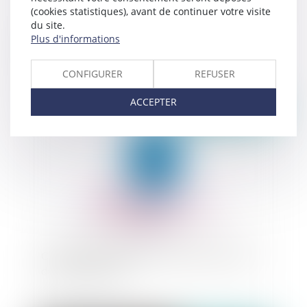
(cookies statistiques), avant de continuer votre visite
du site.
Prestation compensatoire et taux d'intérêt : La
Plus d'informations
signification : préalable indispensable à
l’application d’un taux d’intérêt majoré
CONFIGURER
REFUSER
ACCEPTER
Publié le :
01/02/2023
Compétence du juge de l’exécution en matière
de cautionnement