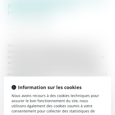
procédure de saisie des
rémunérations
Auteur : LARCHÉ Sandra
Publié le :
02/05/2019
Source :
www.eurojuris.fr
Deux arrêts ont récemment été rendus par la Cour de
Cassation sur l'office du juge dans le cadre de la
procédure de saisie des rémunérations. Dans un premier
arrêt rendu le 31 janvier 2019, la Deuxième Chambre
Civile de la Cour de Cassation a considéré que le juge
pouvait être saisi d'une contestation par le débiteur alors
même que la saisie de...
Lire la suite
Information sur les cookies
Nous avons recours à des cookies techniques pour
assurer le bon fonctionnement du site, nous
utilisons également des cookies soumis à votre
consentement pour collecter des statistiques de