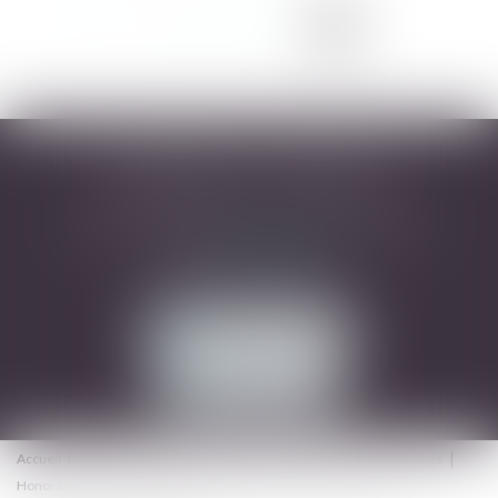
<<
<
1
2
3
4
5
6
>
>>
DESARNAUTS & ASSOCIÉS
43 rue Pierre-Paul Riquet - 31000 TOULOUSE
Tél :
05 32 09 49 45
Mail :
avocats@dhrd.fr
NOUS CONTACTER
NOUS LOCALISER
Accueil
Cabinet
L'équipe
Domaines d'intervention
Actualités
Honoraires
Contact
Consultation en ligne
Plan du site