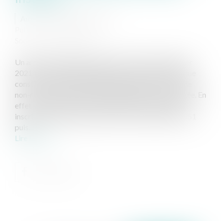
Auteur : PROVANSAL Alain
Publié le :
19/02/2021
Source :
www.eurojuris.fr
Un arrêt de la Deuxième Chambre civile du 14 janvier
2021 (n° 19-758) vient apporter au véritable cairn que
constitue l’édification de la jurisprudence sur la fin de
non-recevoir que constitue l’autorité de la chose jugée. En
effet si la notion est très ancienne (droit romain) et
inscrite depuis toujours dans le code civil (article 1351
puis...
Lire la suite