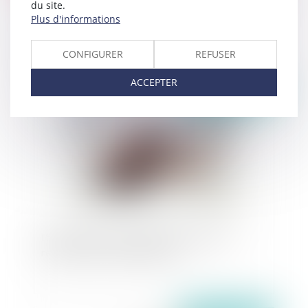
du site.
Une personne atteinte d’un trouble psychique ou
Plus d'informations
neuropsychique à la suite de consommation de
produits stupéfiants est-elle pénalement
CONFIGURER
REFUSER
responsable ?
ACCEPTER
Publié le :
19/02/2021
L’autorité de la chose jugée d’une décision
rendue dans la même instance