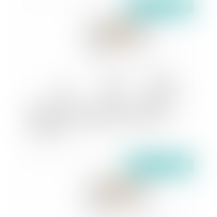
Publié le :
11/01/2021
Réflexions d’un Avocat devenant Médiateur -
Quels sont les avantages de recourir à une
médiation ?
Publié le :
08/12/2020