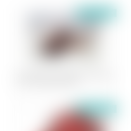
Publié le :
10/06/2021
Les fins de non-recevoir devant la Cour d'Appel :
la Cour de cassation a tranché !
Publié le :
03/05/2021