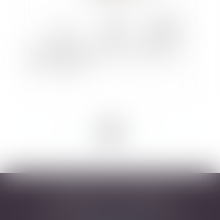
Mon contrat contient une clause d’arbitrage :
Dois-je paniquer ?
<<
<
1
2
3
4
5
6
7
>
>>
DESARNAUTS & ASSOCIÉS
43 rue Pierre-Paul Riquet - 31000 TOULOUSE